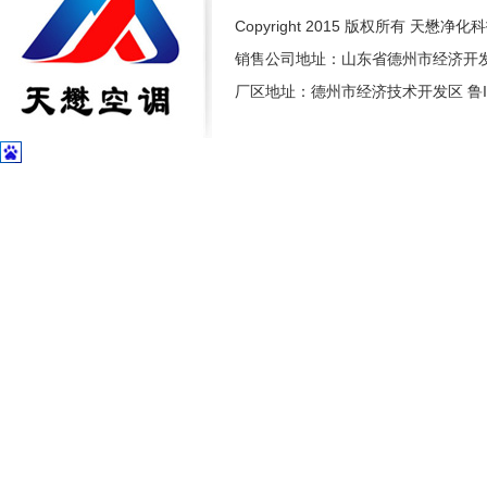
Copyright 2015 版权所有 天懋净
销售公司地址：山东省德州市经济开
厂区地址：德州市经济技术开发区
鲁I