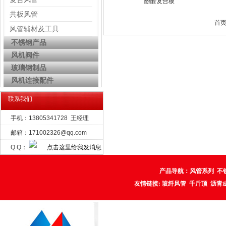
酚醛复合板
共板风管
首页
风管辅材及工具
不锈钢产品
风机阀件
玻璃钢制品
风机连接配件
联系我们
手机：13805341728 王经理
1
邮箱：171002326@qq.com
Q Q：
产品导航：
风管系列
不
友情链接:
玻纤风管
千斤顶
沥青