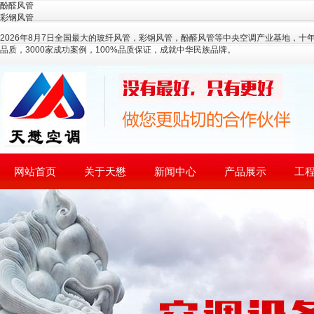
酚醛风管
彩钢风管
2026年8月7日全国最大的玻纤风管，彩钢风管，酚醛风管等中央空调产业基地，十
品质，3000家成功案例，100%品质保证，成就中华民族品牌。
网站首页
关于天懋
新闻中心
产品展示
工