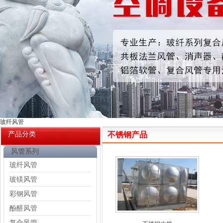
玻纤风管
产品分类
不锈钢产品
风管系列
玻纤风管
玻镁风管
彩钢风管
酚醛风管
复合风管