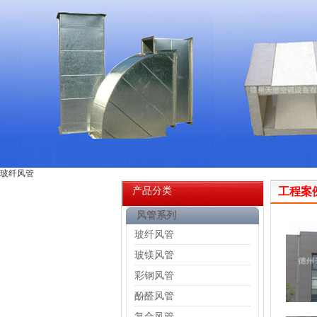
玻纤风管
产品分类
工程案
风管系列
玻纤风管
玻镁风管
彩钢风管
酚醛风管
复合风管