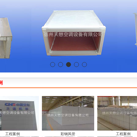
例
工程案例
彩钢风管
工程案例