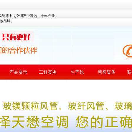
醛风管等中央空调产业基地，十年专业
民族品牌。
产品展示
工程案例
生产线
荣誉资质
联