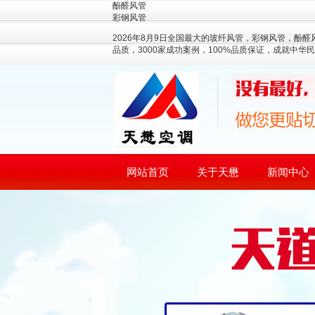
酚醛风管
彩钢风管
2026年8月9日全国最大的玻纤风管，彩钢风管，酚
品质，3000家成功案例，100%品质保证，成就中华
网站首页
关于天懋
新闻中心