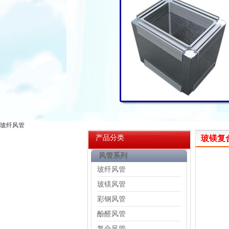
玻纤风管
产品分类
玻镁复
风管系列
玻纤风管
玻镁风管
彩钢风管
酚醛风管
复合风管