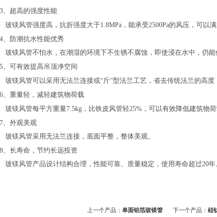
3
、超高的强度性能
玻镁风管强度高，抗折强度大于1.8MPa，能承受2500Pa的风压，可
4
、防潮抗水性能优秀
玻镁风管不怕水，在潮湿的环境下不生锈不腐蚀，即使浸在水中，仍能
5、可有效提高吊顶净空间
玻镁风管可以采用无法兰连接或“斤”型法兰工艺，省去传统法兰的高度
6
、重量轻，减轻建筑物荷载
玻镁风管每平方重量7.5kg，比铁皮风管轻25%，可以有效降低建筑物
7
、外观美观
玻镁风管采用无法兰连接，底面平整，整体美观。
8
、长寿命，节约长远投资
玻镁风管产品设计结构合理，性能可靠、质量稳定，使用寿命超过20年
上一个产品：
单面铝箔玻镁管
下一个产品：
硅