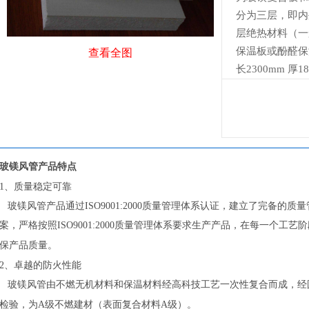
分为三层，即内
层绝热材料（一
保温板或酚醛保
查看全图
长2300mm 厚1
玻镁风管产品特点
1
2
3
4
5
1
、质量稳定可靠
玻镁风管产品通过ISO9001:2000质量管理体系认证，建立了完备的
案，严格按照ISO9001:2000质量管理体系要求生产产品，在每一个工
保产品质量。
2
、卓越的防火性能
玻镁风管由不燃无机材料和保温材料经高科技工艺一次性复合而成，经
检验，为A级不燃建材（表面复合材料A级）。