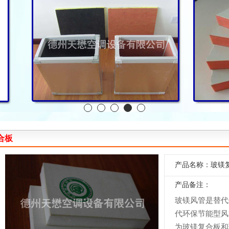
合板
产品名称：玻镁
产品备注：
玻镁风管是替代
代环保节能型风
为玻镁复合板和