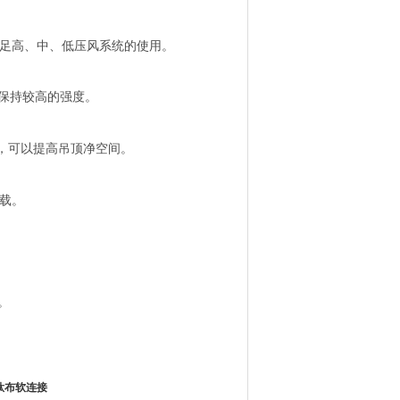
以满足高、中、低压风系统的使用。
保持较高的强度。
，可以提高吊顶净空间。
荷载。
。
钛布软连接