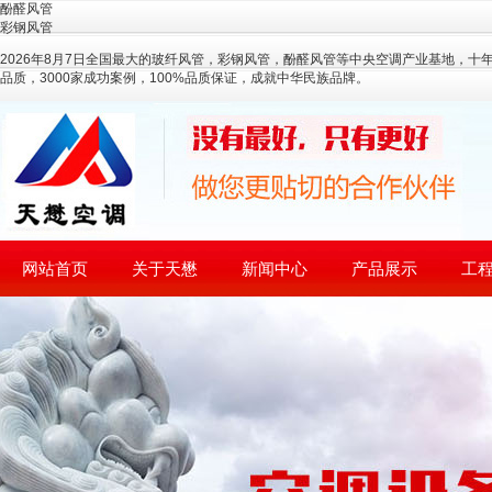
酚醛风管
彩钢风管
2026年8月7日全国最大的玻纤风管，彩钢风管，酚醛风管等中央空调产业基地，十
品质，3000家成功案例，100%品质保证，成就中华民族品牌。
网站首页
关于天懋
新闻中心
产品展示
工